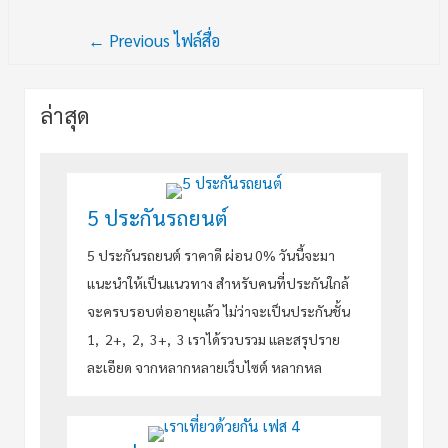
←
Previous ไฟล์สื่อ
ล่าสุด
5 ประกันรถยนต์
5 ประกันรถยนต์ ราคาดี ผ่อน 0% วันนี้จะมา
แนะนำให้เป็นแนวทาง สำหรับคนที่ประกันใกล้
จะครบรอบต่ออายุแล้ว ไม่ว่าจะเป็นประกันชั้น
1, 2+, 2, 3+, 3 เราได้รวบรวม และสรุปราย
ละเอียด จากหลากหลายเว็บไซต์ หลากหล