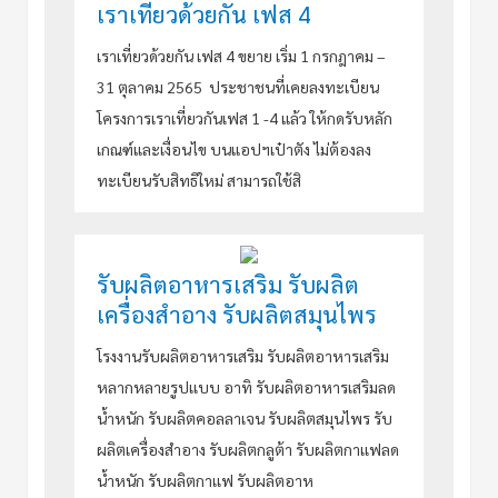
เราเที่ยวด้วยกัน เฟส 4
เราเที่ยวด้วยกัน เฟส 4 ขยาย เริ่ม 1 กรกฎาคม –
31 ตุลาคม 2565 ประชาชนที่เคยลงทะเบียน
โครงการเราเที่ยวกันเฟส 1 -4 แล้ว ให้กดรับหลัก
เกณฑ์และเงื่อนไข บนแอปฯเป๋าตัง ไม่ต้องลง
ทะเบียนรับสิทธิใหม่ สามารถใช้สิ
รับผลิตอาหารเสริม รับผลิต
เครื่องสำอาง รับผลิตสมุนไพร
โรงงานรับผลิตอาหารเสริม รับผลิตอาหารเสริม
หลากหลายรูปเเบบ อาทิ รับผลิตอาหารเสริมลด
น้ำหนัก รับผลิตคอลลาเจน รับผลิตสมุนไพร รับ
ผลิตเครื่องสำอาง รับผลิตกลูต้า รับผลิตกาเเฟลด
น้ำหนัก รับผลิตกาเเฟ รับผลิตอาห