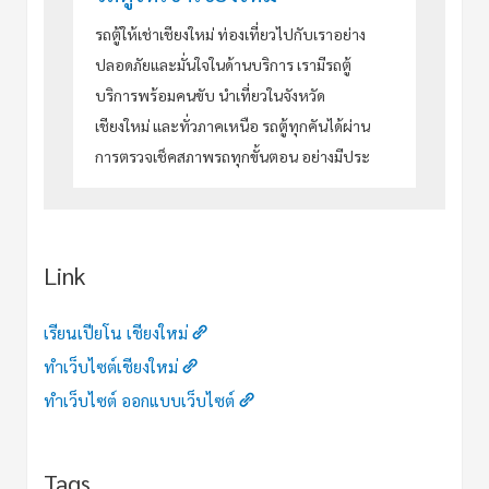
รถตู้ให้เช่าเชียงใหม่ ท่องเที่ยวไปกับเราอย่าง
ปลอดภัยและมั่นใจในด้านบริการ เรามีรถตู้
บริการพร้อมคนขับ นำเที่ยวในจังหวัด
เชียงใหม่ และทั่วภาคเหนือ รถตู้ทุกคันได้ผ่าน
การตรวจเช็คสภาพรถทุกขั้นตอน อย่างมีประ
Link
เรียนเปียโน เชียงใหม่
ทำเว็บไซต์เชียงใหม่
ทำเว็บไซต์ ออกแบบเว็บไซต์
Tags