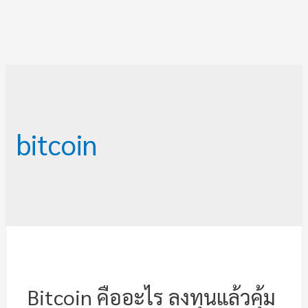
bitcoin
Bitcoin คืออะไร ลงทุนแล้วคุ้ม