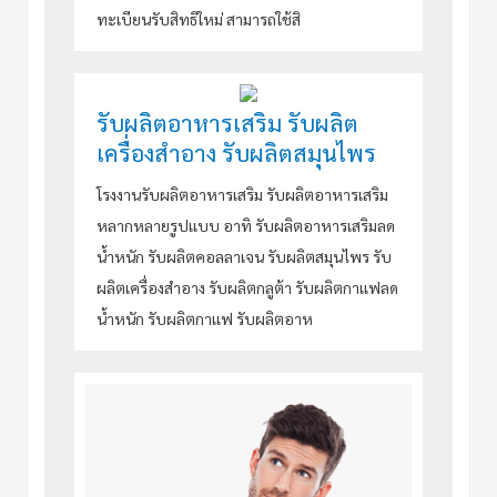
ทะเบียนรับสิทธิใหม่ สามารถใช้สิ
รับผลิตอาหารเสริม รับผลิต
เครื่องสำอาง รับผลิตสมุนไพร
โรงงานรับผลิตอาหารเสริม รับผลิตอาหารเสริม
หลากหลายรูปเเบบ อาทิ รับผลิตอาหารเสริมลด
น้ำหนัก รับผลิตคอลลาเจน รับผลิตสมุนไพร รับ
ผลิตเครื่องสำอาง รับผลิตกลูต้า รับผลิตกาเเฟลด
น้ำหนัก รับผลิตกาเเฟ รับผลิตอาห