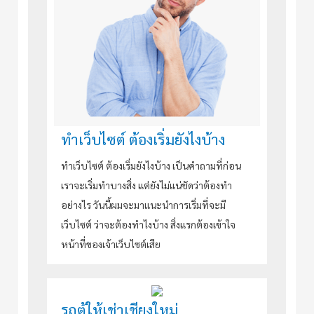
ทำเว็บไซต์ ต้องเริ่มยังไงบ้าง
ทำเว็บไซต์ ต้องเริ่มยังไงบ้าง เป็นคำถามที่ก่อน
เราจะเริ่มทำบางสิ่ง แต่ยังไม่แน่ชัดว่าต้องทำ
อย่างไร วันนี้ผมจะมาแนะนำการเริ่มที่จะมี
เว็บไซต์ ว่าจะต้องทำไงบ้าง สิ่งแรกต้องเข้าใจ
หน้าที่ของเจ้าเว็บไซต์เสีย
รถตู้ให้เช่าเชียงใหม่