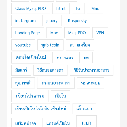
Class Mysql PDO
html
IG
iMac
instargram
jquery
Kaspersky
Landing Page
Mac
Msql PDO
VPN
youtube
ขุดbitcoin
ความเครียด
คอนโดเชียงใหม่
ทรายแมว
มด
มัลแวร์
วิธีถนอมสายตา
วิธีรับประทานอาหาร
หมอนยางพารา
สุขภาพดี
หมอนหนุน
เขียนโปรแกรม
เปียโน
เรียนเปียโน ไวโอลิน เชียงใหม่
เลี้ยงแมว
แมว
เสริมหน้าอก
แกรนด์เปียโน